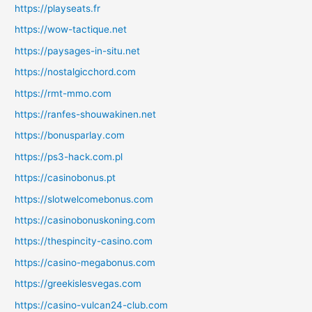
https://playseats.fr
https://wow-tactique.net
https://paysages-in-situ.net
https://nostalgicchord.com
https://rmt-mmo.com
https://ranfes-shouwakinen.net
https://bonusparlay.com
https://ps3-hack.com.pl
https://casinobonus.pt
https://slotwelcomebonus.com
https://casinobonuskoning.com
https://thespincity-casino.com
https://casino-megabonus.com
https://greekislesvegas.com
https://casino-vulcan24-club.com