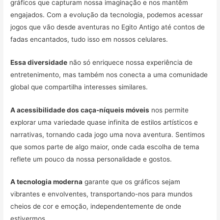
gráficos que capturam nossa imaginação e nos mantêm
engajados. Com a evolução da tecnologia, podemos acessar
jogos que vão desde aventuras no Egito Antigo até contos de
fadas encantados, tudo isso em nossos celulares.
Essa diversidade
não só enriquece nossa experiência de
entretenimento, mas também nos conecta a uma comunidade
global que compartilha interesses similares.
A acessibilidade dos caça-níqueis móveis
nos permite
explorar uma variedade quase infinita de estilos artísticos e
narrativas, tornando cada jogo uma nova aventura. Sentimos
que somos parte de algo maior, onde cada escolha de tema
reflete um pouco da nossa personalidade e gostos.
A tecnologia moderna
garante que os gráficos sejam
vibrantes e envolventes, transportando-nos para mundos
cheios de cor e emoção, independentemente de onde
estivermos.