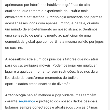
aprimorado por interfaces intuitivas e gráficas de alta
qualidade, que tornam a experiência do usuário mais
envolvente e satisfatória. A tecnologia avançada nos permite
acessar esses jogos com apenas um toque na tela, criando
um mundo de entretenimento ao nosso alcance. Sentimos
uma sensação de pertencimento ao participar de uma
comunidade global que compartilha a mesma paixão por jogos
de cassino.
A acessibilidade
é um dos principais fatores que nos atrai
para os caça-níqueis móveis. Podemos jogar em qualquer
lugar e a qualquer momento, sem restrições. Isso nos dá a
liberdade de transformar momentos de tédio em
oportunidades emocionantes de diversão.
A tecnologia
não só melhora a jogabilidade, mas também
garante
segurança
e proteção dos nossos dados pessoais.
Estamos sempre conectados e atualizados com as últimas