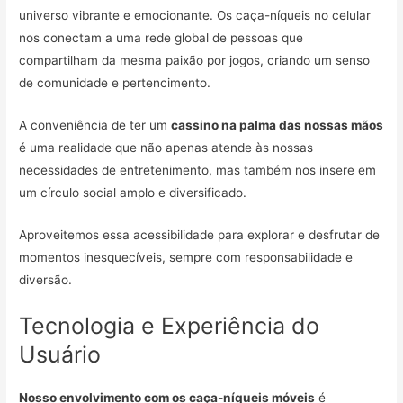
universo vibrante e emocionante. Os caça-níqueis no celular
nos conectam a uma rede global de pessoas que
compartilham da mesma paixão por jogos, criando um senso
de comunidade e pertencimento.
A conveniência de ter um
cassino na palma das nossas mãos
é uma realidade que não apenas atende às nossas
necessidades de entretenimento, mas também nos insere em
um círculo social amplo e diversificado.
Aproveitemos essa acessibilidade para explorar e desfrutar de
momentos inesquecíveis, sempre com responsabilidade e
diversão.
Tecnologia e Experiência do
Usuário
Nosso envolvimento com os caça-níqueis móveis
é