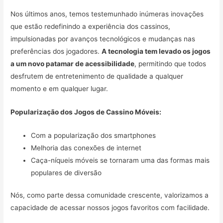
Nos últimos anos, temos testemunhado inúmeras inovações
que estão redefinindo a experiência dos cassinos,
impulsionadas por avanços tecnológicos e mudanças nas
preferências dos jogadores.
A tecnologia tem levado os jogos
a um novo patamar de acessibilidade
, permitindo que todos
desfrutem de entretenimento de qualidade a qualquer
momento e em qualquer lugar.
Popularização dos Jogos de Cassino Móveis:
Com a popularização dos smartphones
Melhoria das conexões de internet
Caça-níqueis móveis se tornaram uma das formas mais
populares de diversão
Nós, como parte dessa comunidade crescente, valorizamos a
capacidade de acessar nossos jogos favoritos com facilidade.